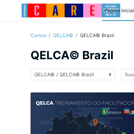
Ir para o conteúdo principal
Página inicial
Cursos
QELCA©
QELCA© Brazil
QELCA© Brazil
Busca
Categorias de Cursos