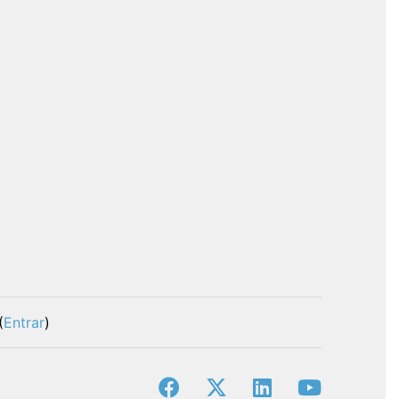
(
Entrar
)
facebook
x-twitter
linkedin
youtube